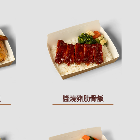
飯
醬燒豬肋骨飯