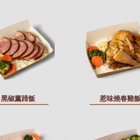
黑椒薰蹄飯
惹味燒春雞