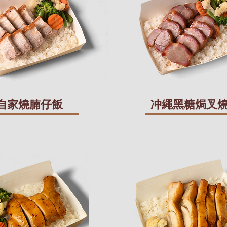
自家燒腩仔飯
冲繩黑糖焗叉