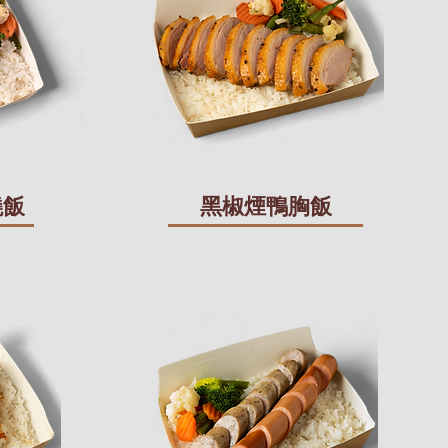
燒飯
黑椒煙鴨胸飯